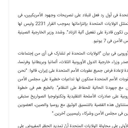
متحدة فی أول رد فعل للبلاد على تصریحات وجهود الأمریکیین، فی
تغریدة فی 9 مایو، أنّه: "بالإنسحاب من مجلس الأمن، لم تمتثل الولایات المتحدة بإلتزاماتها بموجب القرار 2231 ولیس لها
تکون قادرة على تفعیل آلیة الزناد". وشدد وزیر الخارجیة الصینیة
ن فی 7 یونیو.
وروبی فی بیان "الولایات المتحدة لم تشارک فی أی من إجتماعات
 وزراء خارجیة الدول الأوروبیة الثلاث، ألمانیا وبریطانیا وفرنسا،
ولایات المتحدة لإعادة فرض جمیع عقوبات الأمم المتحدة على إیران، قالوا: "نحن
عقوبات الأمم المتحدة ستکون لها تداعیات خطیرة على مجلس الأمن
ض مع جهودنا الحالیة للحفاظ على النظام". بالطبع هم فی خطوة
وروبیة على صادرات الأسلحة التقلیدیة وتکنولوجیا الصواریخ ستبقى
فی البیان: "سنتناول هذه القضیة بالتنسیق الوثیق مع روسیا والصین، العضوین
رین فی مجلس الأمن وشرکاء رئیسیین آخرین."
الأولى على محاولة الولایات المتحدة أنّ تمدید الحظر المفروض على