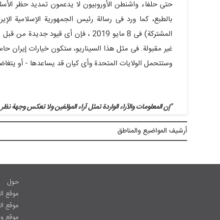
حتى حلفاء واشنطن الأوروبیون لا یدعمون تمدید حظر الأسلح
بالطبع، کما ورد فی رسالة رئیس الجمهوریة الإسلامیة الإیر
المشترکة) فی 8 مایو 2019 ، فإن أی قیو
غیر مقبولة. فی مثل هذا السیناریو، ستکون خیارات إیران حاسم
وستتحمل الولایات المتحدة وأی کیان قد یساعدها - أو یتغاضى 
"إن المعلومات والآراء الواردة تمثل آراء المؤلفین ولا تعکس وجهة نظر 
أرشيف المواضیع والمناطق
حول
موقع ال
موقع ا
موقع وز