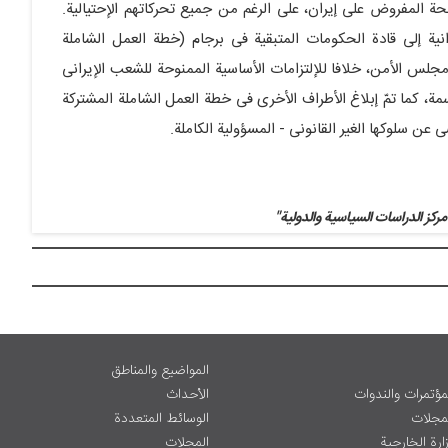
ة المفروض على إیران، على الرغم من جمیع تحرکاتهم الإحتیالیة.
انیة إلى قادة الحکومات المتبقیة فی برجام (خطة العمل الشاملة
د جدیدة من قبل مجلس الأمن، خلافا للإلتزامات الأساسیة الممنوحة للشعب الإیرانی
ة، کما تمّ إبلاغ الأطراف الأخرى فی خطة العمل الشاملة المشترکة
عن سلوکها الغیر القانونی - المسؤولیة الکاملة.
مرکز الدراسات السیاسیة والدولیة"
المواضيع والمناطق
مؤتمرات والندوات
الأحداث
لمجلات
الوسائط المتعددة
ارة الخارجية
المجلات