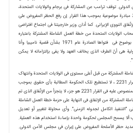
ن الدولی. توقف ترامب عن المشارکة فی برجام والولایات المتحدة،
لها الحق فی اتّخاذ مبادرة موضوعیة بموجب هذا القرار. إن رفع الحظر المفروض على
إتّفاق النووی الإیرانی. کما أدان وزیر خارجیتنا فی اجتماع افتراضی
الأمن التابع للأمم المتحدة فی 30 یولیو 2010 إنسحاب الولایات المتحدة من خطة العمل الشاملة المشترکة باعتباره
انتهاک للقانون الدولی وقال: أشارت محکمة العدل الدولیة بوضوح فی فتواها الصادرة عام 1971 بشأن قضیة نامیبیا وأنا
ولیة هی أنّ الطرف الذی یخالف العهد ولا یفی بإلتزاماته لا یمکن
.
املة المشترکة من قبل أعلى مستوى فی الولایات المتحدة وانتهاک
أی من إلتزاماتها بموجب خطة العمل الشاملة المشترکة والقرار 2231 ، لا تستطیع تلک الحکومة المطالبة بأی حقوق بموجب
ذلک القرار. الإطار الزّمنی لرفع الحظر المفروض على الأسلحة المنصوص علیه فی القرار 2231 هو جزء لا یتجزأ من الإتّفاق الذی تم
لة المشترکة من الإتفاق فی النهایة على حزمة خطة العمل الشاملة
ریح وعاجل إلى "التنفیذ الکامل لجدوله الزمنی". وأی محاولة لتغییر أو تعدیل
لمتفق علیه یؤدی للإضرار بسلامة القرار 2231. یجب ألا یسمح المجلس لحکومة واحدة بإساءة استخدام هذه العملیة.
 لتمدید حظر الأسلحة المفروض على إیران فی مجلس الأمن الدولی.