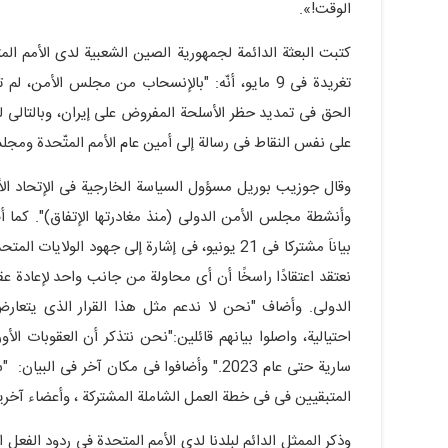
الوقت!».
کتبت البعثة الدائمة لجمهوریة الصین الشعبیة لدى الأمم ال
الحق فی تمدید حظر الأسلحة المفروض على إیران، وبالتالی لن 
على نفس النقاط فی رسالة إلى أمین عام الأمم المتّحدة ومجلس الأم
وقال جوزیب بوریل مسؤول السیاسة الخارجیة فی الإتحاد الأ
وأنشطة مجلس الأمن الدولی (منذ مغادرتها الإتفاق)". کما أصدر
بیاناَ مشترکا فی 21 یونیو، فی إشارة إلى جهود ال
نعتقد اعتقادًا راسخًا أن أی محاولة من جانب واحد لإعادة 
الدولی. وأضاف "نحن لا ندعم مثل هذا القرار الذی یتعار
احتیالیة، واصلوا بیانهم قائلین:"نحن نتذکر أن العقوبات الأ
ساریة حتى عام 2023." وأضافوا فی مکان آخر 
المتبقیین فی فی خطة العمل الشاملة المشترکة ، وأعضاء آخ
وذکر الممثل الدائم لبلدنا لدى الأمم المتحدة فی ردود الفعل 