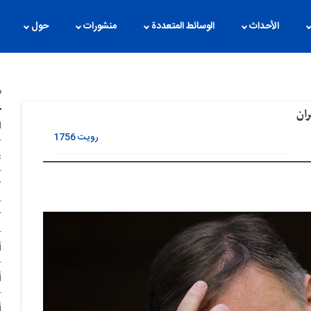
الأحداث
الوسائط المتعددة
منشورات
حول
م
ران
ا
رویت
1756
غ
آ
آ
أ
أ
أ