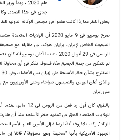
عام 2020 ، وبدأ 
جدی فی هذا الصدد. وکانت ا
بغض النظر عما إذا کانت عضوا فی مجلس الوکالة الدولیة للطاقة الذریة أم لا، وفق
صرح بومبیو فی 9 مایو 2020 أن الول
الرسمی فی 29 أبریل 2020 ، عندما أعلن ب
ال
والذی أعلن الروس والصینیون صراحة، وحتى الأوروبیون مع بع
على إیران.
بالطبع، کان أول رد فع
للولایات المتحدة الحق فی تمدید حظر الأسلحة منذ أن غادرت
الزناد". وکتب لافروف أیضًا رسالة إلى الأمین العام للأمم ا
الجهود الأمریکیة بأنها "سخیفة وغیر مسؤولة"، قائلاً إن «