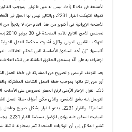
الأسلحة فی بلادنا إدّعاء لیس له مبرر قانونی بموجب القانو
کدولة انتهکت القرار 2231، وبالتالی لیس 
الأسلحة الإیرانیة فی أکتوبر من هذا العام جزء لا یتجزأ من ال
لمجلس 
أقتبسها: "إنّ أحد المبادئ الأساسیة التی تحکم العلاقات الد
الإعتراف به على أنّه یستحق الحقوق الناشئة عن تلک العلاقات"
بعد التوقف الرسمی والصریح عن المشارکة فی خطة العمل الش
التوصل إلیه بشق الأنفس، والذی مکّن أطراف خطة العمل الشام
المشترکة والقرار 2231. یدعو القرار بشکل ص
التوقیت ا
تشیر الدلائل إلى أن الولایات المتحدة تمر بمحاولة فاشلة