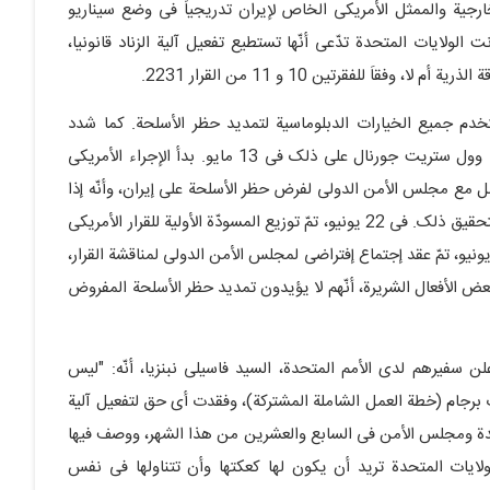
وزیر الخارجیة والممثل الأمریکی الخاص لإیران تدریجیاً فی وضع سیناریو
لولایات المتحدة تدّعی أنّها تستطیع تفعیل آلیة الزناد قانونیا،
اَ للفقرتین 10 و 11 من القرار 2231.
ایات المتحدة ستستخدم جمیع الخیارات الدبلوماسیة لتمدید حظر الأسلحة. کما شدد
المبعوث الخاص لإیران، برایان هوک، فی مقابلة مع صحیفة وول ستریت جورنال على ذلک فی 13 مایو. بدأ الإجراء الأمریکی
ومبیو أنه کان یعمل مع مجلس الأمن الدولی لفرض حظر الأسلحة على إیران، وأنّه إذا
لم نتمکن من جمع الجمیع معًا، فسوف نفکر فی أی محاولة لتحقیق ذلک. فی 22 یونیو، تمّ توزیع المسودّة الأولیة للقرار الأمریکی
مقترح بشأن حظر الأسلحة على إیران بین الأعضاء، وفی 30 یونیو، تمّ عقد إجتماع إفتراضی لمجلس الأمن الدولی لمناقشة القرار،
ض الأفعال الشریرة، أنّهم لا یؤیدون تمدید حظر الأسلحة المفروض
ل من الروس فی 12 مایو، عندما أعلن سفیرهم لدى الأمم المتحدة، السید فاسیلی نبنزیا، أنّه: "لیس
 برجام (خطة العمل الشاملة المشترکة)، وفقدت أی حق لتفعیل آلیة
لمتحدة ومجلس الأمن فی السابع والعشرین من هذا الشهر، ووصف فیها
الولایات المتحدة ترید أن یکون لها کعکتها وأن تتناولها فی نفس