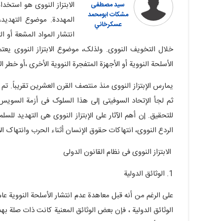
الابتزاز النووی هو استخد
سيد مصطفى
مشكات ابومحمد
المهددة. موضوع التهدید،
عسكرخاني
انتشار المواد المشعة أو ال
خلال التخویف النووی. ولذلک، موضوع الابتزاز النووی یعت
الأسلحة النوویة أو الأجهزة المتفجرة النوویة الأخرى ،أو خطر الا
یمارس الإبتزاز النووی منذ منتصف القرن العشرین تقریباً. تم
ثم لجأ الإتحاد السوفیتی إلى هذا السلوک فی أزمة السویس. م
للتحقیق. إن أهم الآثار على الإبتزاز النووی هی التهدید للسل
الردع النووی، انتهاکات حقوق الإنسان أثناء الحرب وانتهاک ال
الابتزاز النووی فی نظام القانون الدولی
1. الوثائق الدولیة
الوثائق الدولیة ، فإن بعض الوثائق المعنیة کانت ذات صلة به