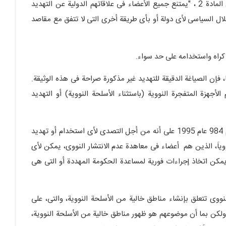
القوة أو التهدید باستخدامها کواجب عام. وفقا للفقرة 4 من المادة 2 ، "یمتنع جمیع الأعضاء فی علاقاتهم الدولیة عن التهدید
قلال السیاسی لأی دولة أو بأی طریقة أخرى التی لا تتفق مع مقاصد
لإکراه واستخدامه على حد سواء.
، فإن الصیاغة الدقیقة للتهدید غیر مذکورة صراحة فی هذه الوثیقة.
أجهزة المتفجرة النوویة (باستثناء الأسلحة النوویة) أو التهدید
بالإضافة إلى ذلک ، تنص المادة 3 من قرار مجلس الأمن رقم 984 عام 1995 على أنه من أجل التصدی لأی استخدام أو تهدید
وویاَ، الذین هم أعضاء فی معاهدة عدم الانتشار النووی، یمکن لأی
کن اتخاذ إجراءات فوریة لمساعدة الحکومة المهددة أو التی هی
لنووی تتعلق بإنشاء مناطق خالیة من الأسلحة النوویة، والتی، على
 ولکن بما أن موضوعهم هو ظهور مناطق خالیة من الأسلحة النوویة،