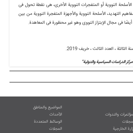
لأسلحة النوویة أو المتفجرات النوویة الأخرى، هی نقطة تحول فی
هیم التهدید، الأسلحة النوویة والأجهزة المتفجرة النوویة من بین
أیضًا فی مجال الإبتزاز النووی وهو غیر محظورة فی المعاهدة.
ثالثة ، العدد الثالث ، خریف 2019.
مرکز الدراسات السیاسیة والدولیة"
المواضيع والمناطق
مؤتمرات والندوات
الأحداث
لمجلات
الوسائط المتعددة
ارة الخارجية
المجلات