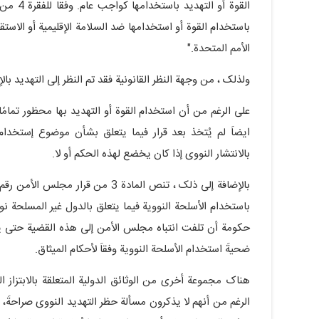
باستخدام القوة أو استخدامها ضد السلامة الإقلیمیة أو الاست
الأمم المتحدة."
ولذلک ، من وجهة النظر القانونیة فقد تم النظر إلى التهدید با
على الرغم من أن استخدام القوة أو التهدید بها محظور تمامًا
ایضاَ لم یُتخذ بعد قرار فیما یتعلق بشأن موضوع إستخدام ال
بالانتشار النووی إذا کان یخضع لهذه الحکم أو لا.
باستخدام الأسلحة النوویة فیما یتعلق بالدول غیر المسلحة ن
حکومة أن تلفت انتباه مجلس الأمن إلى هذه القضیة حتى یم
ضحیةَ استخدام الأسلحة النوویة وفقاَ لأحکام المیثاق.
هناک مجموعة أخرى من الوثائق الدولیة المتعلقة بالابتزاز ا
الرغم من أنهم لا یذکرون مسألة حظر التهدید النووی صراحةَ،