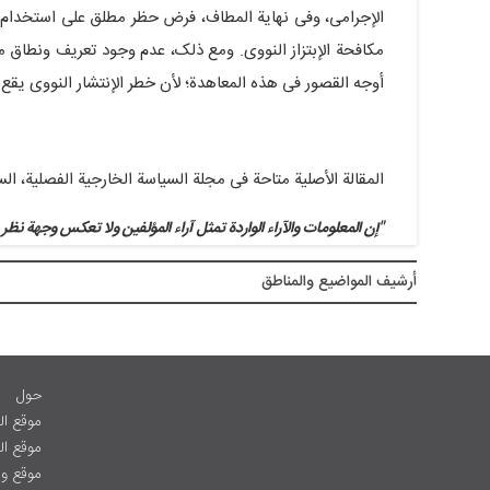
الإجرامی، وفی نهایة المطاف، فرض حظر مطلق على استخدام ا
مکافحة الإبتزاز النووی. ومع ذلک، عدم وجود تعریف ونطاق مفا
أوجه القصور فی هذه المعاهدة؛ لأن خطر الإنتشار النووی یقع 
المقالة الأصلیة متاحة فی مجلة السیاسة الخارجیة الفصلیة، السنة ال
"إن المعلومات والآراء الواردة تمثل آراء المؤلفین ولا تعکس وجهة نظر 
أرشيف المواضیع والمناطق
حول
موقع ال
موقع ا
موقع وز