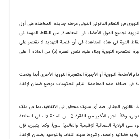
النووی فی النظام القانونی الدولی مرحلة جدیدة. المعاهدة هی أول
نوویة لجمیع الدول الأعضاء فی المعاهدة. من النقاط المهمة فی
قاط القوة فی هذه المعاهدة فی أن قضیة التهدید لا تقتصر على
الأسلحة النوویة، بدلاَ من ذلک، فإنه یشمل أی نوع من الأجهزة المتفجرة النوویة وبناء علیه، تنص الفقرة (د) من المادة 1 على
الأسلحة النوویة أو الأجهزة المتفجرة النوویة الأخرى أبداَ وتحت
ة فی صیاغة هذه المعاهدة التزام الحکومات بوضع ضمان لإنفاذ
ول أن تضمن تنفیذ القانون الجنائی ضد أی سلوک محظور فی الاتفاقیة، بما فی ذلک
الإبتزاز النووی. بما أن ارتکاب أفعال معینة ینتهک النظام الدولی، وفقاَ للجزء الأخیر من الفقرة 2 من المادة 5 ، فی المتابعة
لى الولایة القضائیة الإقلیمیة والعالمیة سویاَ. وکما یتبین، فإن
ولایة قضائیة واسعة، وشروط سهلة النفاذ، والتوصیة بضمان الإنفاذ