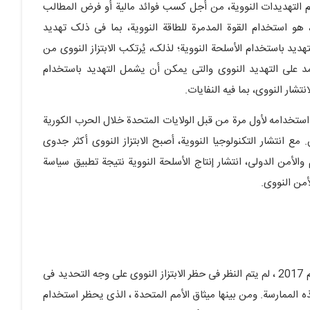
ام التهدیدات النوویة، من أجل کسب فوائد مالیة أو فرض المطالب
 هو استخدام القوة المدمرة للطاقة النوویة، بما فی ذلک تهدید
تهدید باستخدام الأسلحة النوویة؛ لذلک، یُرتکب الابتزاز النووی من
مد على التهدید النووی والتی یمکن أن یشمل التهدید باستخدام
نتشار النووی، بما فیه النفایات.
 استخدامه لأول مرة من قبل الولایات المتحدة خلال الحرب الکوریة
ع انتشار التکنولوجیا النوویة، أصبح الابتزاز النووی أکثر جدوى
م والأمن الدولی، انتشار إنتاج الأسلحة النوویة نتیجة تطبیق سیاسة
أمن النووی.
على الرغم من أنه قبل معاهدة عدم انتشار الأسلحة النوویة عام 2017 ، لم یتم النظر فی حظر الابتزاز النووی على وجه التحدید فی
ذه الممارسة. ومن بینها میثاق الأمم المتحدة ، الذی یحظر استخدام