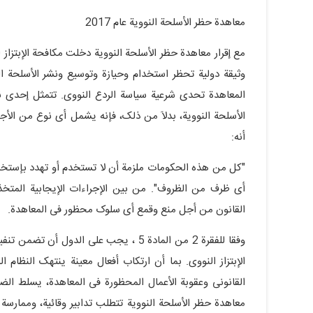
معاهدة حظر الأسلحة النوویة عام 2017
مع إقرار معاهدة حظر الأسلحة النوویة دخلت مکافحة الإبتزاز 
وثیقة دولیة تحظر استخدام وحیازة وتوسیع ونشر الأسلحة ال
المعاهدة تحدی شرعیة سیاسة الردع النووی. تتمثل إحدى ن
أنه:
"کل من هذه الحکومات ملزمة أن لا تستخدم أو تهدد بإستخدام 
أی ظرف من الظروف". من بین الإجراءات الإیجابیة المتخذ
القانون من أجل منع وقمع أی سلوک محظور فی المعاهدة.
وفقا للفقرة 2 من المادة 5 ، یجب على الد
القانونی وعقوبة الأعمال المحظورة فی المعاهدة، یسلط الضوء ع
معاهدة حظر الأسلحة النوویة تتطلب تدابیر وقائیة، وممارسة 