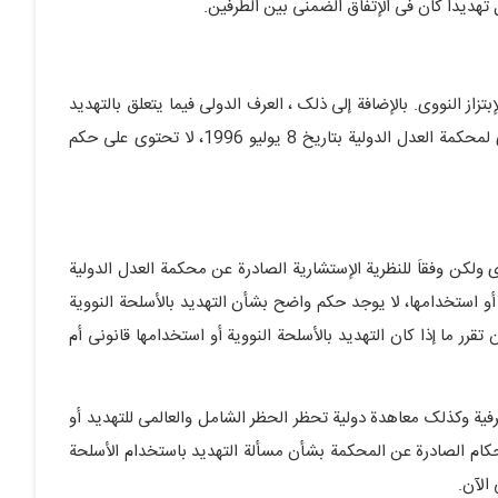
هدیداَ کان فی الإتفاق الضمنی بین الطرفین.
زاز النووی. بالإضافة إلى ذلک ، العرف الدولی فیما یتعلق بالتهدید
باستخدام الأسلحة النوویة بحسب ما ورد فی حکم استشاری لمحکمة العدل الدولیة بتاریخ 8 یولیو 1996، لا تحتوی على حکم
ی ولکن وفقاَ للنظریة الإستشاریة الصادرة عن محکمة العدل الدولیة
ة النوویة أو استخدامها، لا یوجد حکم واضح بشأن التهدید بالأسلحة النوویة
قرر ما إذا کان التهدید بالأسلحة النوویة أو استخدامها قانونی أم
فیة وکذلک معاهدة دولیة تحظر الحظر الشامل والعالمی للتهدید أو
لأحکام الصادرة عن المحکمة بشأن مسألة التهدید باستخدام الأسلحة
الآن.