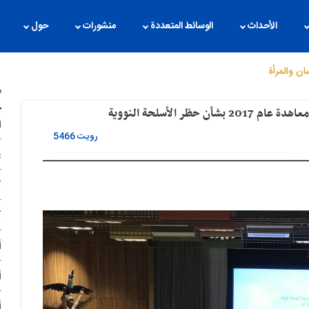
الأحداث
الوسائط المتعددة
منشورات
حول
ان والمرأة
م
ر الأسلحة النوویة
ا
رویت
5466
غ
آ
آ
أ
أ
أ