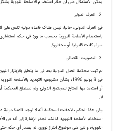
یمکن الاستدلال على أن حظر استخدام الأسلحة النوویة یشکل ت
2. العرف الدولی
فی العرف الدولی، حالیاَ، لیس هناک قاعدة دولیة تنص على الإبت
سواء کانت قانونیة أو محظورة.
3. التصویت القضائی
لم تبت محکمة العدل الدولیة بعد فی ما یتعلق بالإبتزاز النوو
فی 8 یولیو 1996، بشأن مشروعیة التهدید بالأسلح
أو استخدامها المتاح للمجتمع الدولی ولم تستطع المحکمة أن ت
لا.
وفی هذا الحکم ، لاحظت المحکمة أنه لا توجد قاعدة دولیة عر
استخدام الأسلحة النوویة. لذلک، تجدر الإشارة إلى أنه فی ا
النوویة، والتی هی موضوع ابتزاز نووی، لم یصدر أی حکم حتى 