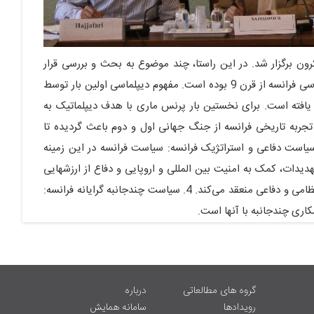
ن برگزار شد. در این راستا، چند موضوع به بحث و بررسی قرار
گرفت که شامل: 1. تاریخچه دیپلماسی فرانسه: شروع دیپلماسی فرانسه از قرن 9 بوده است. مفهوم دیپلماسی اولین بار توسط
افته است. برای نخستین بار پرنس ماری با هدف دیپلماتیک به
سائل نظامی: تجربه تاریخی فرانسه از جنگ جهانی اول و دوم باعث گردیده تا
سه به سوی سیاست مسالمت آمیز و همکاری رود. 3. سیاست دفاعی و استراتژیک فرانسه: سیاست فرانسه در این زمینه
دات، کمک به امنیت بین المللی و اروپایی و دفاع از ارزشهایی
دموکراتیک. در این راستا فرانسه با کشورها توافق نامه‌های نظامی و دفاعی منعقد می‌کند. 4. سیاست چندجانبه گرایانه فرانسه:
اری چندجانبه با آنها است.
گروه های مطالعاتی
درباره
رویدادها
سامانه همایش