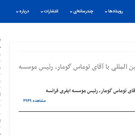
رویدادها
چندرسانه‌ای
انتشارات
درباره
م
ن
 المللی با آقای توماس گومار، رئیس موسسه
ح
غ
قای توماس گومار، رئیس موسسه ایفری فرانسه
ا
مشاهده
۴۹۴۹
آ
ا
د